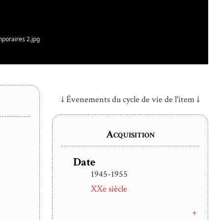
mporaires 2.jpg
↓ Évenements du cycle de vie de l'item ↓
Acquisition
Date
1945-1955
XXe siècle
+
plus d