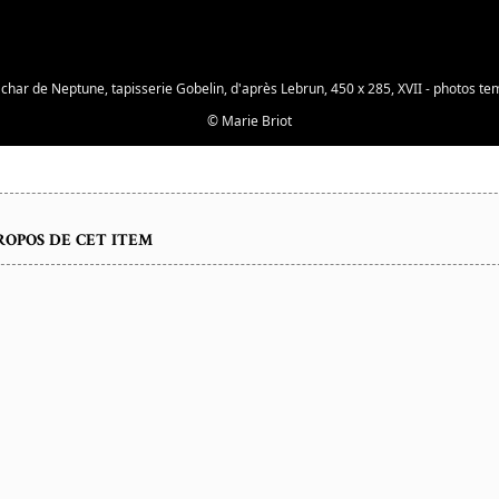
 char de Neptune, tapisserie Gobelin, d'après Lebrun, 450 x 285, XVII - photos te
©
Marie Briot
ropos de cet item