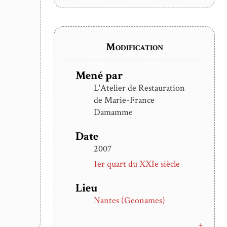
Modification
Mené par
L'Atelier de Restauration
de Marie-France
Damamme
Date
2007
yale
t les
1er quart du XXIe siècle
re,
Lieu
aint-
Nantes (Geonames)
 a
cture
+
plus d