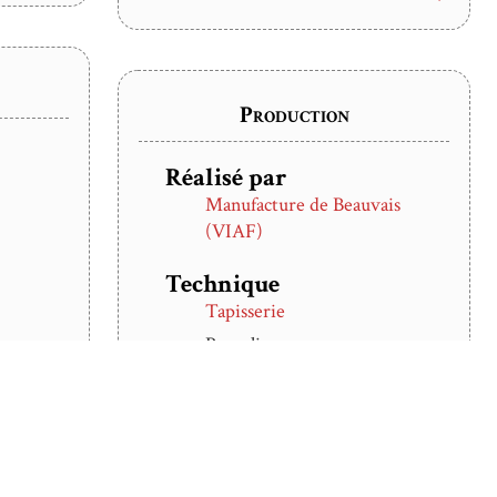
s,
Production
tte
Réalisé par
aux.
Manufacture de Beauvais
(VIAF)
Technique
et
Tapisserie
ents
es
Basse lisse
elins
s
Date
r
1ère moitié du XVIIIe
siècle
 la