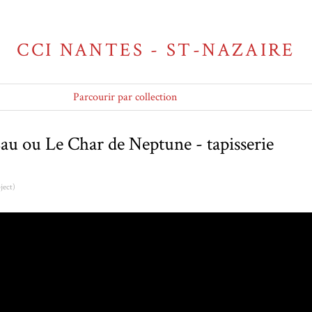
CCI NANTES - ST-NAZAIRE
Parcourir par collection
Eau ou Le Char de Neptune - tapisserie
ect)