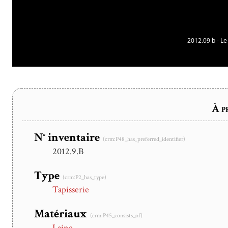
2012.09 b - Le
À p
N° inventaire
(crm:P48_has_preferred_identifier)
2012.9.B
Type
(crm:P2_has_type)
Tapisserie
Matériaux
(crm:P45_consists_of)
Laine