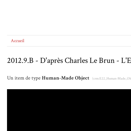
Accueil
2012.9.B - D'après Charles Le Brun - L'
Un item de type
Human-Made Object
(crm:E22_Human-Made_Obj