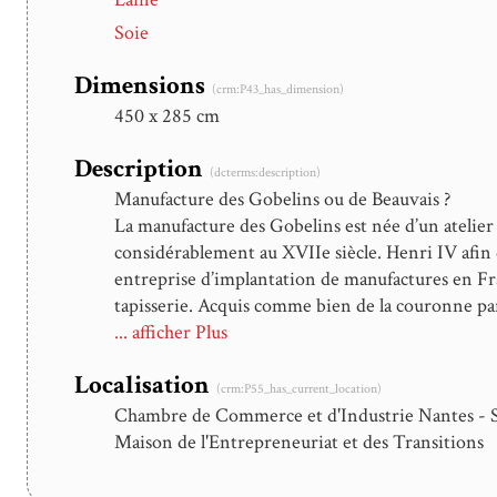
Soie
Dimensions
(crm:P43_has_dimension)
450 x 285 cm
Description
(dcterms:description)
Manufacture des Gobelins ou de Beauvais ?
La manufacture des Gobelins est née d’un atelier
considérablement au XVIIe siècle. Henri IV afin 
entreprise d’implantation de manufactures en Fran
tapisserie. Acquis comme bien de la couronne par
création du mobilier royal où ébénistes, orfèvres,
... afficher Plus
des meubles de la Couronne. Le peintre Charles L
Localisation
cartons des tentures majeures de la manufacture. 
(crm:P55_has_current_location)
les deux premiers étant les sujets des tapisseri
Chambre de Commerce et d'Industrie Nantes - S
Nazaire. On estime aujourd’hui que huit éditions 
Maison de l'Entrepreneuriat et des Transitions
Cependant, il est aujourd’hui attesté que le dire
eu un jeu de ces cartons de Le Brun à la fin du XVI