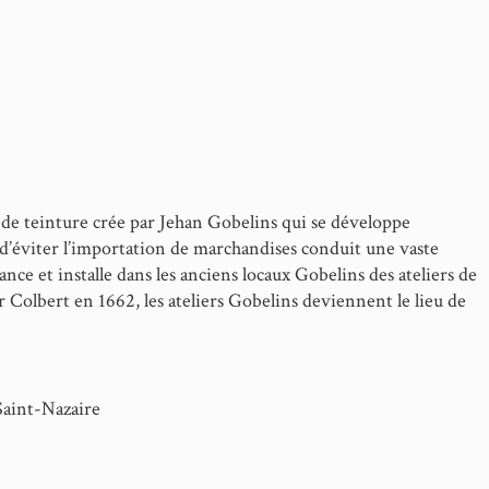
 de teinture crée par Jehan Gobelins qui se développe
d’éviter l’importation de marchandises conduit une vaste
ce et installe dans les anciens locaux Gobelins des ateliers de
 Colbert en 1662, les ateliers Gobelins deviennent le lieu de
 tapissiers et bronziers sont réunis au sein de la Manufacture ro
e Brun (1619-1690), en est le directeur jusqu’en 1694 et fourni
Parmi ces tentures se trouve « Les Éléments », eau, feu, air, ter
es possédées à la Chambre de Commerce et d’Industrie Nantes – S
aint-Nazaire
de cette tenture ont été tissées à la manufacture Gobelins.
cteur de la Manufacture de Beauvais, fondée en 1664 par Colbert,
Ie siècle, ce qui laisse aujourd’hui l’identification de la manufa