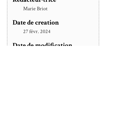
Marie Briot
Date de creation
27 févr. 2024
Date de modification
18 juin 2024
Détenteur des droits
Marie Briot
Position :
456
(
85
vues)
Powered by Omeka S