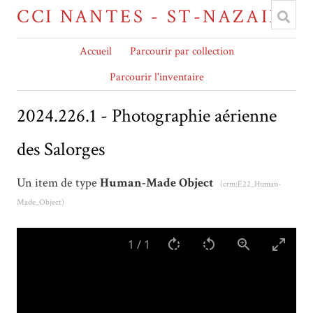
CCI NANTES - ST-NAZAIRE
Accueil
Parcourir par collection
Parcourir l'inventaire
2024.226.1 - Photographie aérienne
des Salorges
Un item de type
Human-Made Object
(crm:E22_Human-
Made_Object)
1
/
1