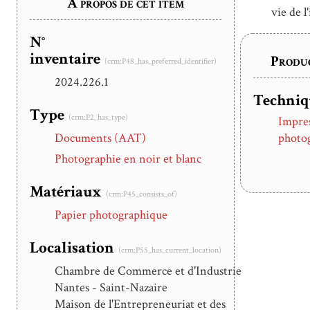
À propos de cet item
vie de l
N°
inventaire
Produ
(crm:P48_has_preferred_identifier)
2024.226.1
Techniq
Type
(crm:P2_has_type)
Impre
Documents (AAT)
photo
Photographie en noir et blanc
Matériaux
(crm:P45_consists_of)
Papier photographique
Localisation
(crm:P55_has_current_location)
Chambre de Commerce et d'Industrie
Nantes - Saint-Nazaire
Maison de l'Entrepreneuriat et des