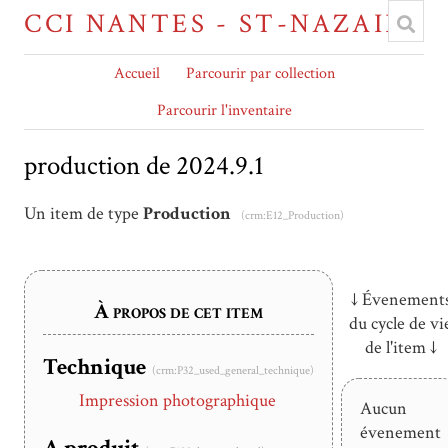
CCI NANTES - ST-NAZAIRE
Accueil
Parcourir par collection
Parcourir l'inventaire
production de 2024.9.1
Un item de type
Production
(crm:E12_Production)
↓ Évenement
À propos de cet item
du cycle de vi
de l'item ↓
Technique
(crm:P32_used_general_technique)
Impression photographique
Aucun
évenement