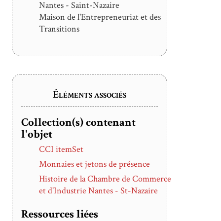
phylactère qui accueille la devise de la
Nantes - Saint-Nazaire
ville "Favet Neptunus Eunti" -
Maison de l'Entrepreneuriat et des
"Neptune favorise les voyageurs". Au
Transitions
revers, Louis Philippe I est représenté
de profil. Un morceau de papier
accompagne ces jetons, il y est inscrit
"Jetons Louis-Philippe - 21 - le
19/10/1950".
Éléments associés
Poinçon argent
Collection(s) contenant
l'objet
CCI itemSet
Monnaies et jetons de présence
Histoire de la Chambre de Commerce
et d'Industrie Nantes - St-Nazaire
Ressources liées