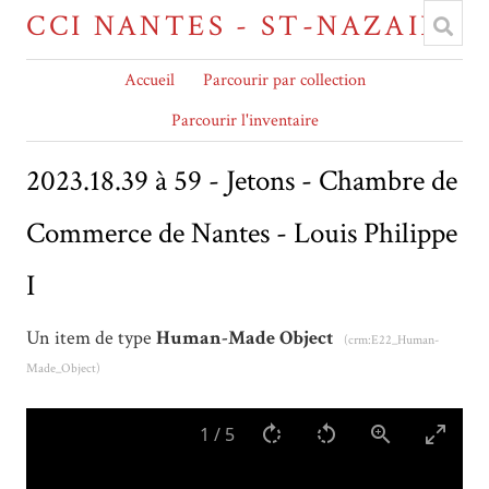
CCI NANTES - ST-NAZAIRE
Accueil
Parcourir par collection
Parcourir l'inventaire
2023.18.39 à 59 - Jetons - Chambre de
Commerce de Nantes - Louis Philippe
I
Un item de type
Human-Made Object
(crm:E22_Human-
Made_Object)
1
/
5