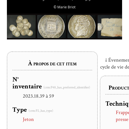
©
Marie Briot
↓ Évenemen
À propos de cet item
cycle de vie de
N°
inventaire
Product
(crm:P48_has_preferred_identifier)
2023.18.39 à 59
Techniq
Type
(crm:P2_has_type)
Frappe
Jeton
presse