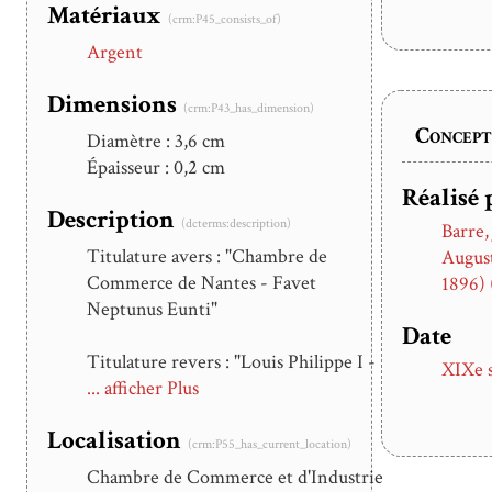
Matériaux
(crm:P45_consists_of)
Argent
Dimensions
(crm:P43_has_dimension)
Concept
Diamètre : 3,6 cm
Épaisseur : 0,2 cm
Réalisé 
Description
(dcterms:description)
Barre,
Titulature avers : "Chambre de
August
Commerce de Nantes - Favet
1896)
Neptunus Eunti"
Date
Titulature revers : "Louis Philippe I -
XIXe s
Roi des français " signé Barre
... afficher Plus
Localisation
Sur l'avers, les armes de la ville de
(crm:P55_has_current_location)
Nantes sont soutenues par un
Chambre de Commerce et d'Industrie